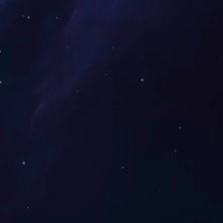
延伸业务
6、信息化项目咨询
7、PPP咨询
8、BIM咨询
9、后评价
10、造价信息服务
案例
资讯中心
招贤纳士