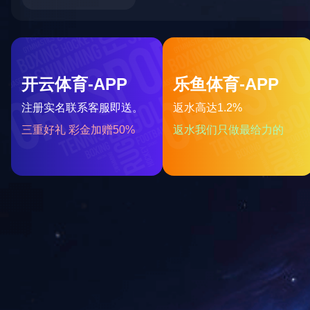
1、设计概算的编制与审核
2、施工图预算的编制与审
3、调整概算的编制与审核
4、为限额设计提供合理
施工阶段
1、资金计划与偏差分析
2、工程计量与价款支付
3、工程变更洽商审查
4、施工图纸重计量审查
5、风险价差及暂估价调整
6、现场签证审查
7、工程索赔事项审查