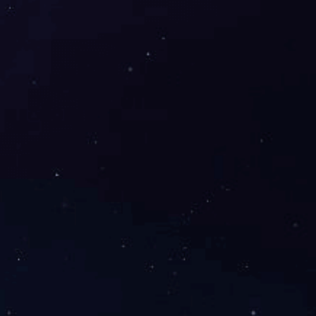
九州官方网站平台（中国）官方网站