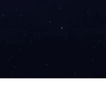
电话 :
010－62161407
传真 :
010－62162417
邮箱 : lifei@zjhzj.net zjh@zjhzj.net
地址 : 北京市海淀区复兴路12号恩菲科技大厦A座三
层308室
会网页版登录入口
|
博鱼平台
|
开云手机站官方版网站登录入口
|