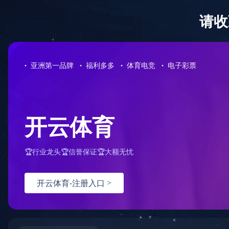
首页
走进中京华
公司
造价咨询
招标代理
工程监理
会计服务