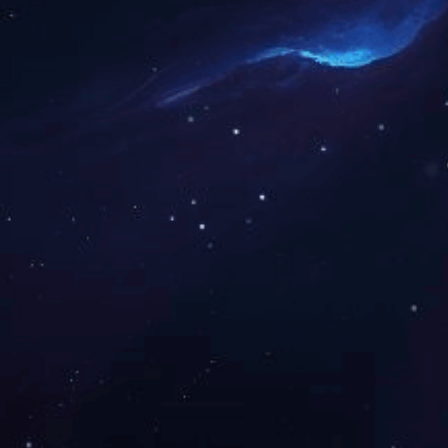
1、建设项目全过程审计
2、财政评审
3、绩效评价
4、工程造价鉴定
5、设计优化咨询
走进中京华
公司业务
经典