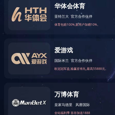
九州官方网站平台（中
1、投资估算的编制与审核
2、建设项目经济评价：
设计阶段