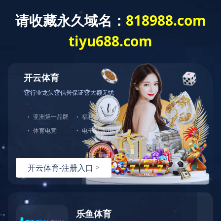
公司新闻
行业新闻
公司中标“国家管网集团东部原油储运有限
公司年度审计服务项目”