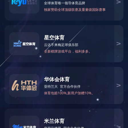
2022-05-31
公司中标“国家管网集团东部原油储运有限公司年度审计服
务项目”。
上一个案例：
公司中标“临空经济区启动区（沙东空港新城）产业配套项
返回列表页
目-市政基础设施建设工程施工阶段跟踪审计及竣工结算审计服务采购项
目”
下一个案例：
公司中标“中免投资发展有限公司建设工程造价咨询复审服
务采购项目”