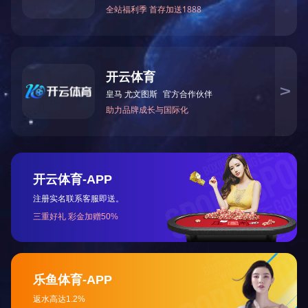
公司新闻
行业新闻
招贤纳士
招聘职位
人才理念
九州官方网站平台（中国）官方网站
电话 :
010－62161407
传真 :
010－62162417
邮箱 : lifei@zjhzj.net zjh@zjhzj.net
地址 : 北京市海淀区复兴路12号恩菲科技大厦A座三
层308室
Copyright © 2018 九州官方网站平台（中国）官方网站
京ICP备
2021003280号